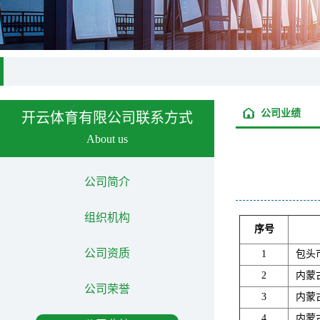
公司业绩
开云体育有限公司联系方式
About us
公司简介
组织机构
序号
公司资质
1
包头
2
内蒙
公司荣誉
3
内蒙
4
内蒙