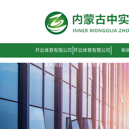
开云体育有限公司联系方式
开云体育有限公司
开云体育有限公司
新
联系方式
联系方式