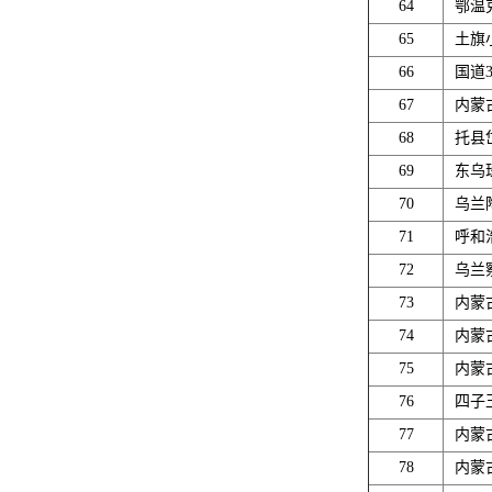
64
鄂温
65
土旗
66
国道
67
内蒙
68
托县
69
东乌
70
乌兰
71
呼和
72
乌兰
73
内蒙
74
内蒙
75
内蒙
76
四子
77
内蒙
78
内蒙