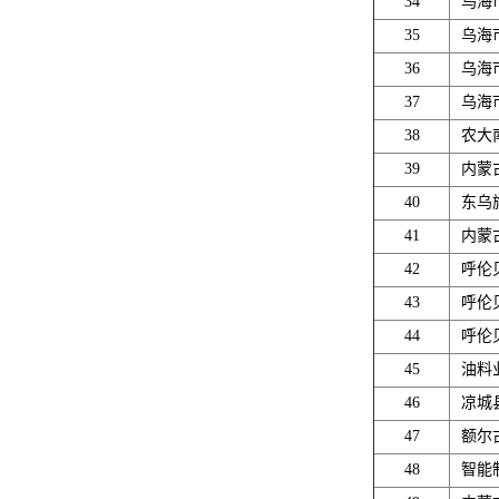
34
乌海
35
乌海
36
乌海
37
乌海
38
农大
39
内蒙
40
东乌
41
内蒙
42
呼伦
43
呼伦
44
呼伦
45
油料
46
凉城
47
额尔
48
智能