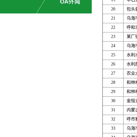
20
包头
21
乌海
22
呼和
23
某厂
24
乌海
25
水利
26
水利
27
农业
28
和林
29
和林
30
金恒
31
内蒙
32
呼市
33
乌海