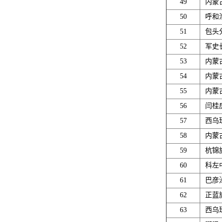
49
内蒙
50
呼和
51
包头
52
军史
53
内蒙
54
内蒙
55
内蒙
56
闫桂
57
西乌
58
内蒙
59
杭锦
60
科左
61
巴彦
62
正蓝
63
西乌