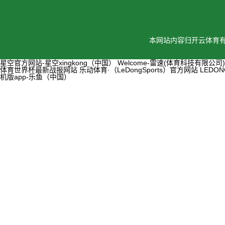
本网站内容归开云体育
星空官方网站-星空xingkong（中国）
Welcome-雷速(体育科技有限公司)
体育世界杯最新战报网站
乐动体育·（LeDongSports）官方网站
LEDON
机版app-乐鱼（中国）