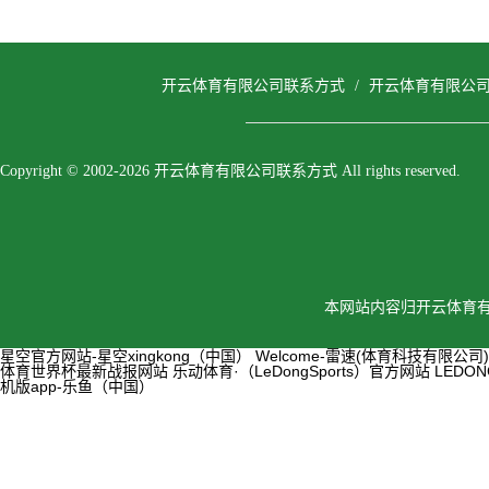
开云体育有限公司联系方式
/
开云体育有限公
Copyright © 2002-2026 开云体育有限公司联系方式 All rights reserved.
本网站内容归开云体育
星空官方网站-星空xingkong（中国）
Welcome-雷速(体育科技有限公司)
体育世界杯最新战报网站
乐动体育·（LeDongSports）官方网站
LEDON
机版app-乐鱼（中国）