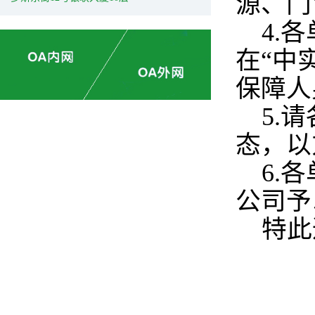
源、门
4.
各
在“中
保障人
5.
请
态，以
6.
各
公司予
特此